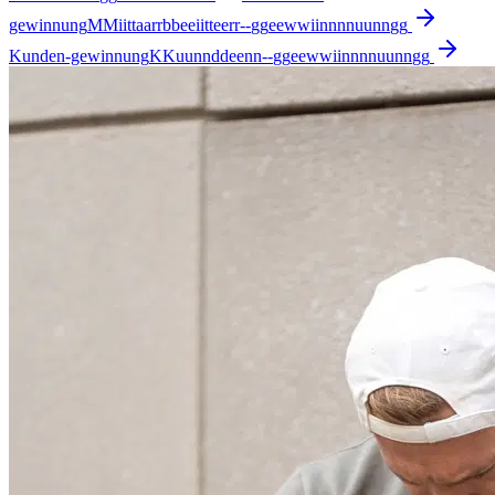
gewinnung
M
M
i
i
t
t
a
a
r
r
b
b
e
e
i
i
t
t
e
e
r
r
-
-
g
g
e
e
w
w
i
i
n
n
n
n
u
u
n
n
g
g
Kunden-gewinnung
K
K
u
u
n
n
d
d
e
e
n
n
-
-
g
g
e
e
w
w
i
i
n
n
n
n
u
u
n
n
g
g