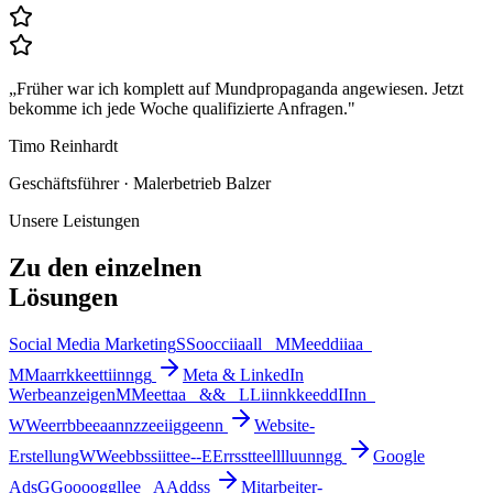
„
Früher war ich komplett auf Mundpropaganda angewiesen. Jetzt
bekomme ich jede Woche qualifizierte Anfragen.
"
Timo Reinhardt
Geschäftsführer · Malerbetrieb Balzer
Unsere Leistungen
Zu den einzelnen
Lösungen
Social Media Marketing
S
S
o
o
c
c
i
i
a
a
l
l
M
M
e
e
d
d
i
i
a
a
M
M
a
a
r
r
k
k
e
e
t
t
i
i
n
n
g
g
Meta & LinkedIn
Werbeanzeigen
M
M
e
e
t
t
a
a
&
&
L
L
i
i
n
n
k
k
e
e
d
d
I
I
n
n
W
W
e
e
r
r
b
b
e
e
a
a
n
n
z
z
e
e
i
i
g
g
e
e
n
n
Website-
Erstellung
W
W
e
e
b
b
s
s
i
i
t
t
e
e
-
-
E
E
r
r
s
s
t
t
e
e
l
l
l
l
u
u
n
n
g
g
Google
Ads
G
G
o
o
o
o
g
g
l
l
e
e
A
A
d
d
s
s
Mitarbeiter-